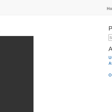
H
P
2
A
U
A
O