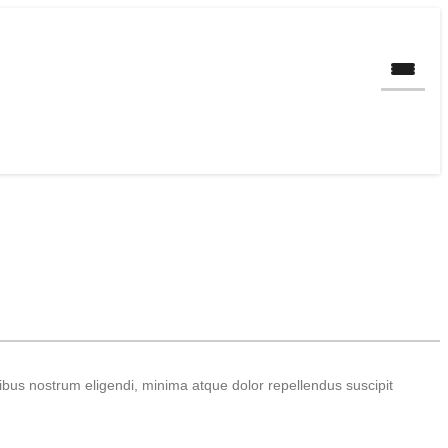
Toggle
ribus nostrum eligendi, minima atque dolor repellendus suscipit