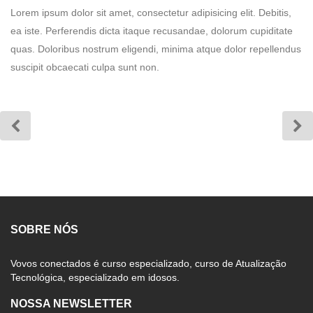
Lorem ipsum dolor sit amet, consectetur adipisicing elit. Debitis,
ea iste. Perferendis dicta itaque recusandae, dolorum cupiditate
quas. Doloribus nostrum eligendi, minima atque dolor repellendus
suscipit obcaecati culpa sunt non.
SOBRE NÓS
Vovos conectados é curso especializado, curso de Atualização
Tecnológica, especializado em idosos.
NOSSA NEWSLETTER