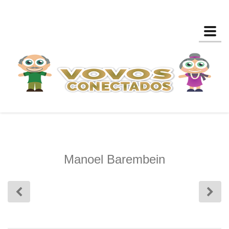
Toggl
Manoel Barembein